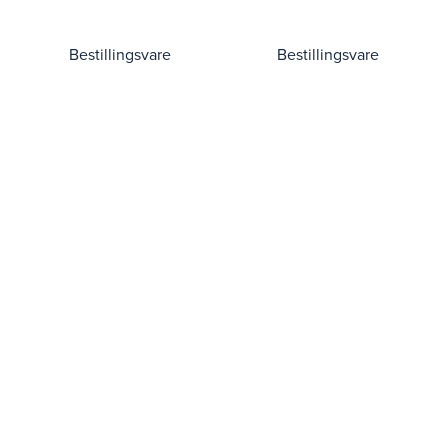
Bestillingsvare
Bestillingsvare
inkl.mva
inkl.mva
515,-
515,-
412,-
eksl.mva
412,-
eksl.mva
2126XE
2146XE
55.00 mm ring set
65.00 mm semi-keystone
ring
Bestillingsvare
Bestillingsvare