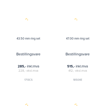
43.50 mm ring set
47.00 mm ring set
Bestillingsvare
Bestillingsvare
inkl.mva
inkl.mva
285,-
515,-
228,-
eksl.mva
412,-
eksl.mva
1713CS
1850XE