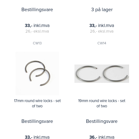
Bestillingsvare
3 på lager
inkl.mva
inkl.mva
33,-
33,-
26,-
eksl.mva
26,-
eksl.mva
CW13
CW14
17mm round wire locks - set
19mm round wire locks - set
of two
of two
Bestillingsvare
Bestillingsvare
inkl.mva
inkl.mva
33,-
36,-