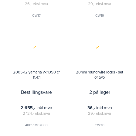
26,-
eksl.mva
29,-
eksl.mva
CW17
CW19
2005-12 yamaha vx 1050 cr
20mm round wire locks - set
11.4:1
of two
Bestillingsvare
2 på lager
inkl.mva
inkl.mva
2 655,-
36,-
2 124,-
eksl.mva
29,-
eksl.mva
40051M07600
CW20