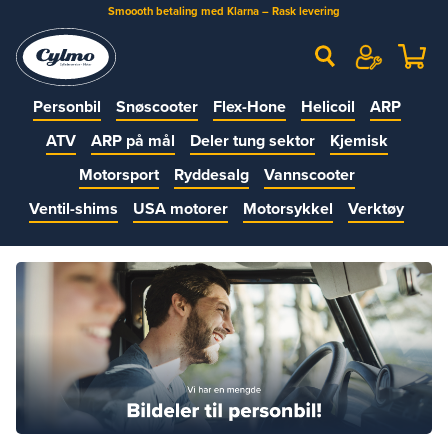
Smoooth betaling med Klarna – Rask levering
Personbil
Snøscooter
Flex-Hone
Helicoil
ARP
ATV
ARP på mål
Deler tung sektor
Kjemisk
Motorsport
Ryddesalg
Vannscooter
Ventil-shims
USA motorer
Motorsykkel
Verktøy