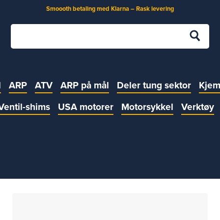
Smoooth betaling med Klarna – Rask levering
l
ARP
ATV
ARP på mål
Deler tung sektor
Kjem
Ventil-shims
USA motorer
Motorsykkel
Verktøy