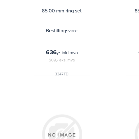
85.00 mm ring set
8
Bestillingsvare
636,-
inkl.mva
509,-
eksl.mva
3347TD