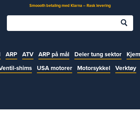
Smoooth betaling med Klarna – Rask levering
l
ARP
ATV
ARP på mål
Deler tung sektor
Kjem
Ventil-shims
USA motorer
Motorsykkel
Verktøy