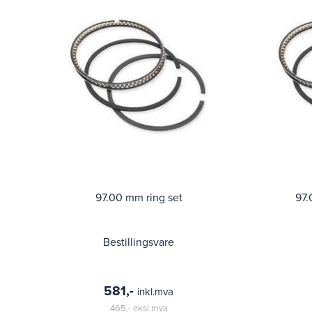
97.00 mm ring set
97.
Bestillingsvare
581,-
inkl.mva
465,-
eksl.mva