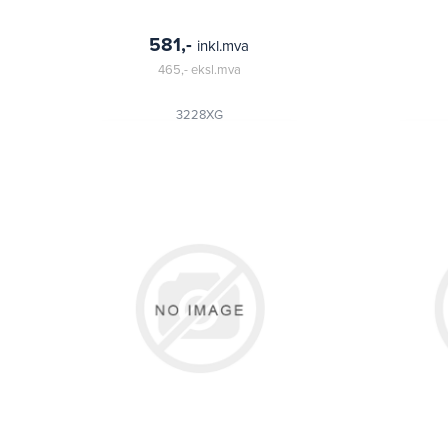
581,-
inkl.mva
465,-
eksl.mva
3228XG