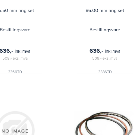
5.50 mm ring set
86.00 mm ring set
Bestillingsvare
Bestillingsvare
636,-
636,-
inkl.mva
inkl.mva
509,-
eksl.mva
509,-
eksl.mva
3366TD
3386TD