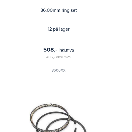
86.00mm ring set
12 på lager
508,-
inkl.mva
406,-
eksl.mva
8600XX