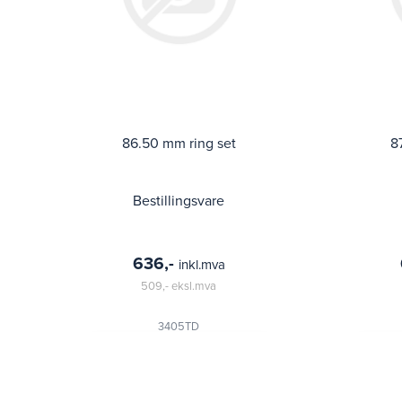
86.50 mm ring set
8
Bestillingsvare
636,-
inkl.mva
509,-
eksl.mva
3405TD