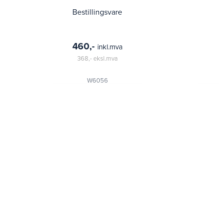
Bestillingsvare
460,-
inkl.mva
368,-
eksl.mva
W6056