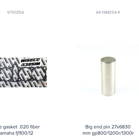
9700ZSA
A4-YAM25A-K
e gasket .020 fiber
Big end pin 27x6830
amaha fj1100/12
mm gp800/1200r/1300r