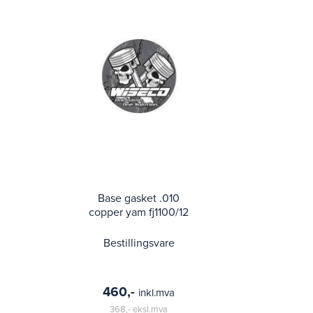
Base gasket .010
copper yam fj1100/12
Bestillingsvare
460,-
inkl.mva
368,-
eksl.mva