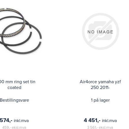
00 mm ring set tin
Air4orce yamaha yzf
coated
250 2011-
Bestillingsvare
1 på lager
574,-
4 451,-
inkl.mva
inkl.mva
459,-
eksl.mva
3 561,-
eksl.mva