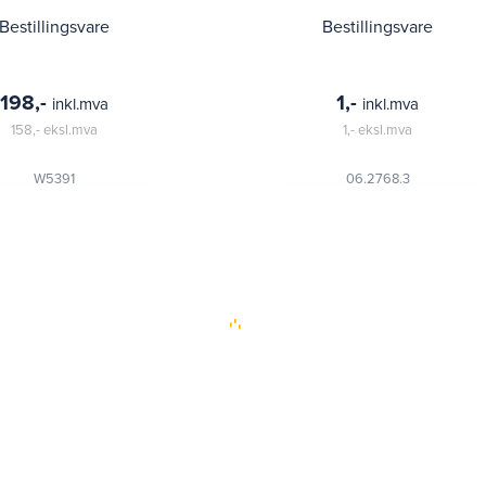
Bestillingsvare
Bestillingsvare
198,-
1,-
inkl.mva
inkl.mva
158,-
eksl.mva
1,-
eksl.mva
W5391
06.2768.3