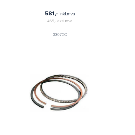
581,-
inkl.mva
465,-
eksl.mva
3307XC