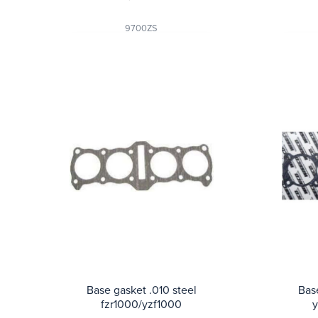
9700ZS
Base gasket .010 steel
Bas
fzr1000/yzf1000
y