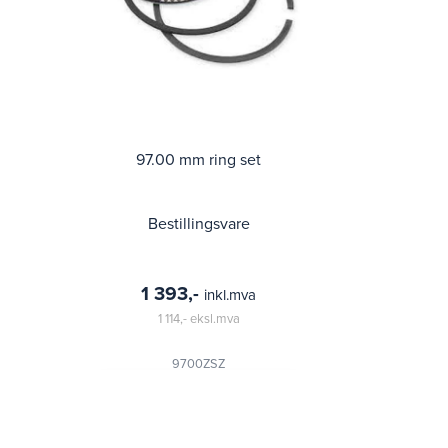
97.00 mm ring set
Bestillingsvare
1 393,-
inkl.mva
1 114,-
eksl.mva
9700ZSZ