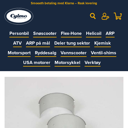
Smoooth betaling med Klarna – Rask levering
Personbil
Snøscooter
Flex-Hone
Helicoil
ARP
ATV
ARP på mål
Deler tung sektor
Kjemisk
Motorsport
Ryddesalg
Vannscooter
Ventil-shims
USA motorer
Motorsykkel
Verktøy