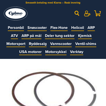
Smoooth betaling med Klarna – Rask levering
Personbil
Snøscooter
Flex-Hone
Helicoil
ARP
ATV
ARP på mål
Deler tung sektor
Kjemisk
Motorsport
Ryddesalg
Vannscooter
Ventil-shims
USA motorer
Motorsykkel
Verktøy