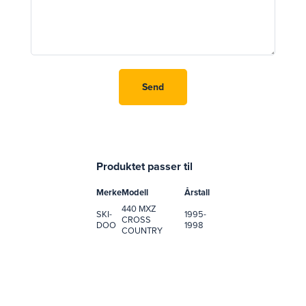
Produktet passer til
Merke
Modell
Årstall
440 MXZ
SKI-
1995-
CROSS
DOO
1998
COUNTRY