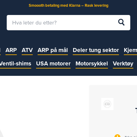
Smoooth betaling med Klarna – Rask levering
l
ARP
ATV
ARP på mål
Deler tung sektor
Kjem
Ventil-shims
USA motorer
Motorsykkel
Verktøy