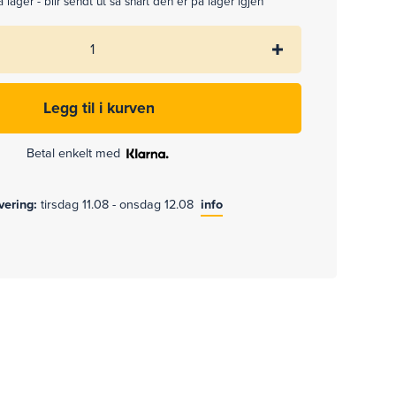
 lager - blir sendt ut så snart den er på lager igjen
Betal enkelt med
evering:
tirsdag 11.08 - onsdag 12.08
info