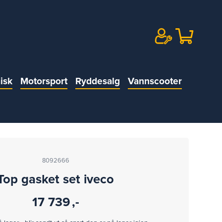
isk
Motorsport
Ryddesalg
Vannscooter
8092666
Top gasket set iveco
17 739
,-