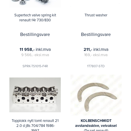
Supertech valve spring kit
Thrust washer
renault f4r 730/830
Bestillingsvare
Bestillingsvare
inkl.mva
inkl.mva
11 958,-
211,-
9 566,-
eksl.mva
169,-
eksl.mva
SPRK-TS1015-F4R
1T7807-STD
Topplokk nytt tomt renault 21
KOLBENSCHMIDT
2.0 d j8s 704/784 1986-
avstandsskive, veivaksel
1997
(Tw set renault)