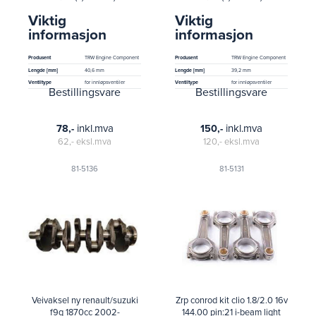
Viktig
Viktig
informasjon
informasjon
Produsent
TRW Engine Component
Produsent
TRW Engine Component
Lengde [mm]
40,6 mm
Lengde [mm]
39,2 mm
Ventiltype
for innløpsventiler
Ventiltype
for innløpsventiler
Bestillingsvare
Bestillingsvare
inkl.mva
inkl.mva
78,-
150,-
62,-
eksl.mva
120,-
eksl.mva
81-5136
81-5131
Veivaksel ny renault/suzuki
Zrp conrod kit clio 1.8/2.0 16v
f9q 1870cc 2002-
144.00 pin:21 i-beam light