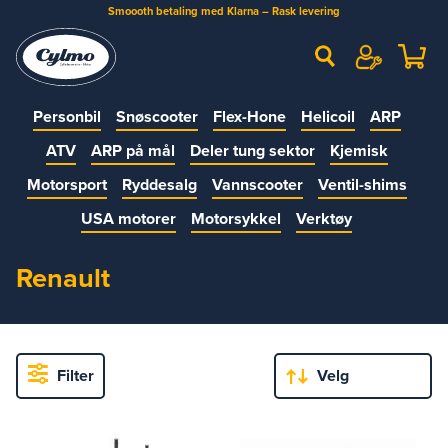
Smoooth betaling med Klarna – Rask levering
Personbil
Snøscooter
Flex-Hone
Helicoil
ARP
ATV
ARP på mål
Deler tung sektor
Kjemisk
Motorsport
Ryddesalg
Vannscooter
Ventil-shims
USA motorer
Motorsykkel
Verktøy
Renault
Filter