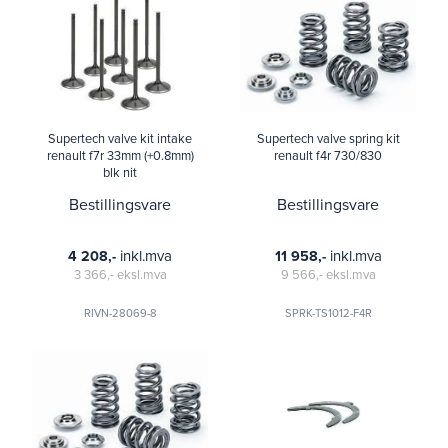
Supertech valve kit intake
Supertech valve spring kit
renault f7r 33mm (+0.8mm)
renault f4r 730/830
blk nit
Bestillingsvare
Bestillingsvare
inkl.mva
inkl.mva
4 208,-
11 958,-
3 366,-
eksl.mva
9 566,-
eksl.mva
RIVN-28069-8
SPRK-TS1012-F4R