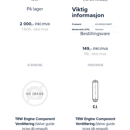
Viktig
På lager
informasjon
inkl.mva
2 000,-
Produsent
KOLBENSCHMIDT
1 600,-
eksl.mva
Standardmål [STD]
Standard
Bestillingsvare
inkl.mva
149,-
119,-
eksl.mva
R-908046
78859608
TRW Engine Component
TRW Engine Component
Ventilføring
(Valve guide
Ventilføring
(Valve guide
in/ex (4) renault)
in/ex (4) renault)