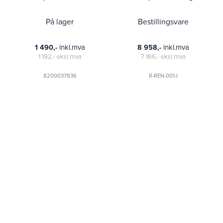
På lager
Bestillingsvare
inkl.mva
inkl.mva
1 490,-
8 958,-
1 192,-
eksl.mva
7 166,-
eksl.mva
8200037836
R-REN-001-I