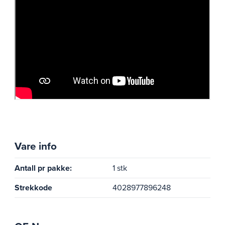
Vare info
Antall pr pakke:
1 stk
Strekkode
4028977896248