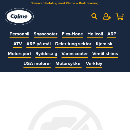
Smoooth betaling med Klarna – Rask levering
Personbil
Snøscooter
Flex-Hone
Helicoil
ARP
ATV
ARP på mål
Deler tung sektor
Kjemisk
Motorsport
Ryddesalg
Vannscooter
Ventil-shims
USA motorer
Motorsykkel
Verktøy