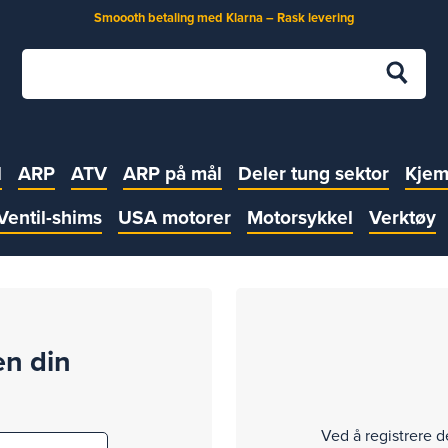
Smoooth betaling med Klarna – Rask levering
l
ARP
ATV
ARP på mål
Deler tung sektor
Kjem
Ventil-shims
USA motorer
Motorsykkel
Verktøy
en din
Ved å registrere d