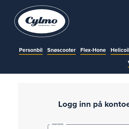
Personbil
Snøscooter
Flex-Hone
Helicoi
Logg inn på konto
Username: