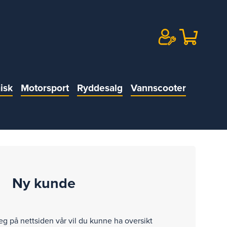
isk
Motorsport
Ryddesalg
Vannscooter
Ny kunde
eg på nettsiden vår vil du kunne ha oversikt