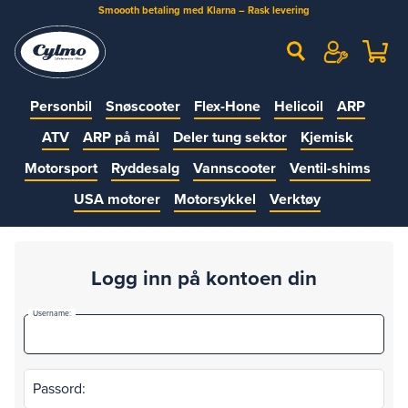
Smoooth betaling med Klarna – Rask levering
Personbil
Snøscooter
Flex-Hone
Helicoil
ARP
ATV
ARP på mål
Deler tung sektor
Kjemisk
Motorsport
Ryddesalg
Vannscooter
Ventil-shims
USA motorer
Motorsykkel
Verktøy
Logg inn på kontoen din
Username:
Passord: