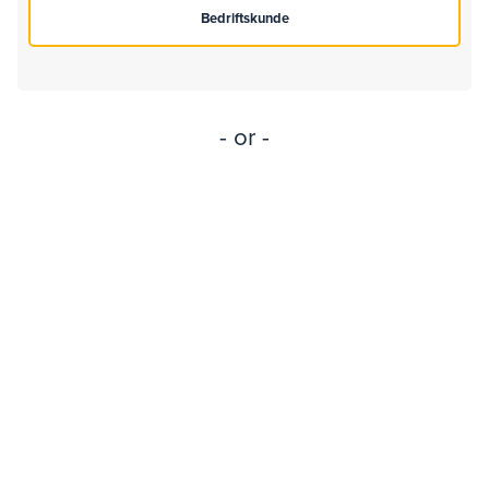
- or -