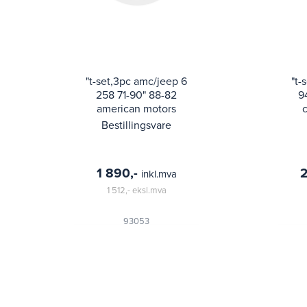
"t-set,3pc amc/jeep 6
"t-
258 71-90" 88-82
9
american motors
concord, eagle, spirit,
cher
Bestillingsvare
4.2l; 90-82 jeep cj5,
1 890,-
2
inkl.mva
1 512,-
eksl.mva
93053