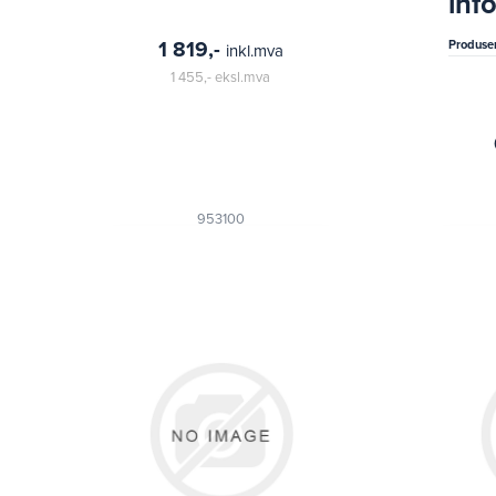
inf
amb
clas
1 819,-
Produse
inkl.mva
1 455,-
eksl.mva
953100