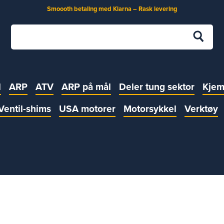
Smoooth betaling med Klarna – Rask levering
l
ARP
ATV
ARP på mål
Deler tung sektor
Kjem
Ventil-shims
USA motorer
Motorsykkel
Verktøy