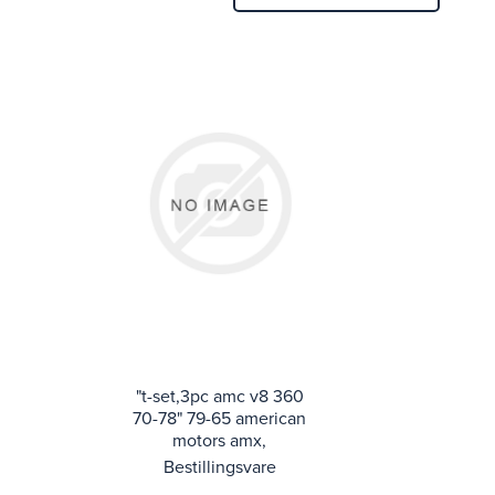
"t-set,3pc amc v8 360
70-78" 79-65 american
motors amx,
ambassador, american,
Bestillingsvare
classic, concord, grem