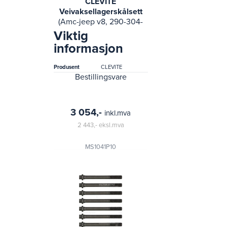
CLEVITE
Veivaksellagerskålsett
(Amc-jeep v8, 290-304-
343- 74-74 international
Viktig
100, 200, 6.6l; 79-63
informasjon
american motors amx,
ambassador,)
Produsent
CLEVITE
Bestillingsvare
3 054,-
inkl.mva
2 443,-
eksl.mva
MS1041P10