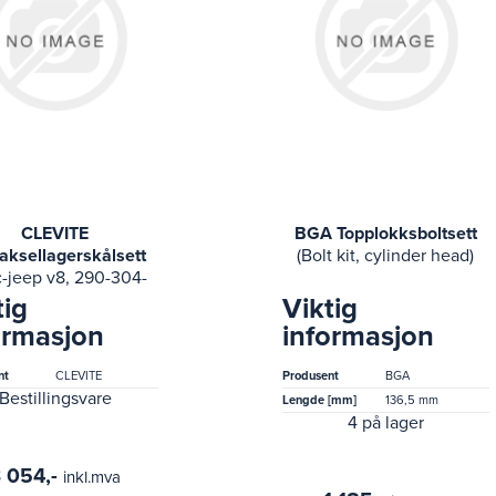
CLEVITE
BGA Topplokksboltsett
aksellagerskålsett
(Bolt kit, cylinder head)
-jeep v8, 290-304-
 74-74 international
tig
Viktig
, 200, 6.6l; 79-63
ormasjon
informasjon
rican motors amx,
ambassador,)
nt
CLEVITE
Produsent
BGA
Bestillingsvare
Lengde [mm]
136,5 mm
4 på lager
 054,-
inkl.mva