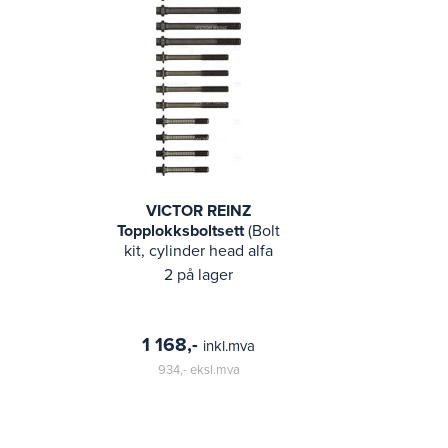
VICTOR REINZ
Topplokksboltsett
(Bolt
kit, cylinder head alfa
romeo)
2 på lager
1 168,-
inkl.mva
934,-
eksl.mva