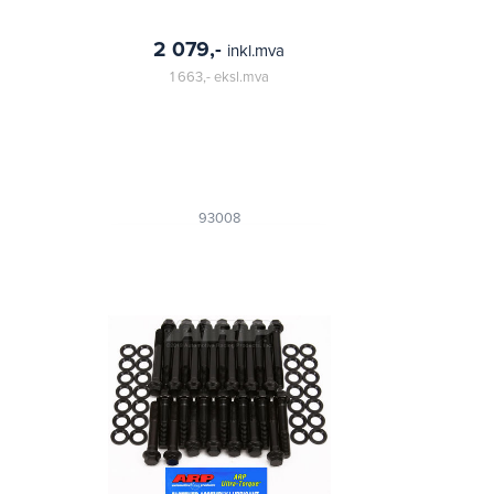
2 079,-
inkl.mva
1 663,-
eksl.mva
93008