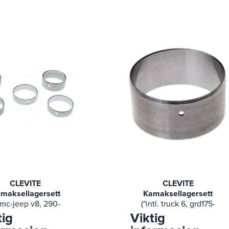
CLEVITE
CLEVITE
maksellagersett
Kamaksellagersett
amc-jeep v8, 290-
("intl. truck 6, grd175-
304-343-" 79-66
214" 71-50 jeep 475, cj3,
tig
Viktig
rican motors amx,
cj5, cj6, commando,