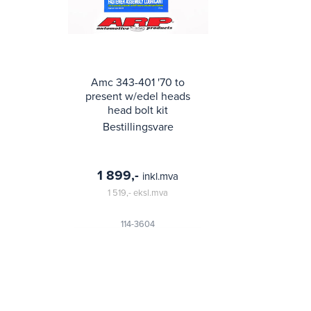
Amc 343-401 '70 to
present w/edel heads
head bolt kit
Bestillingsvare
1 899,-
inkl.mva
1 519,-
eksl.mva
114-3604