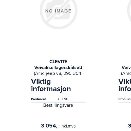
CLEVITE
Veivaksellagerskålsett
Veiv
(Amc-jeep v8, 290-304-
(Amc
343- 74-74 international
343-
Viktig
Vik
100, 200, 6.6l; 79-63
100
informasjon
inf
american motors amx,
ame
ambassador,)
Produsent
CLEVITE
Produse
Bestillingsvare
3 054,-
3
inkl.mva