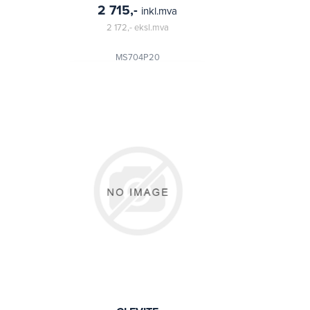
2 715,-
inkl.mva
2 172,-
eksl.mva
MS704P20