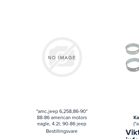
"amc,jeep 6,258,86-90"
88-86 american motors
Ka
eagle, 4.2l; 90-86 jeep
("
cj7, grand wagoneer,
Vik
Bestillingsvare
j10, wrang
ame