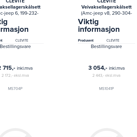
CLEVITE
CLEVITE
aksellagerskålsett
Veivaksellagerskålsett
c-jeep 6, 199-232-
(Amc-jeep v8, 290-304-
241-2 74-69
343- 74-74 international
tig
Viktig
nternational 100,
100, 200, 6.6l; 79-63
ormasjon
informasjon
d, 1010, 1100d, 1110,
american motors amx,
d, 1210, 1300d, 131)
ambassador,)
nt
CLEVITE
Produsent
CLEVITE
Bestillingsvare
Bestillingsvare
2 715,-
3 054,-
inkl.mva
inkl.mva
2 172,-
eksl.mva
2 443,-
eksl.mva
MS704P
MS1041P