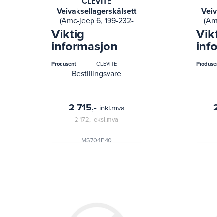
CLEVITE
Veivaksellagerskålsett
Veiv
(Amc-jeep 6, 199-232-
(Am
241-2 74-69
Viktig
Vik
international 100,
i
informasjon
inf
1000d, 1010, 1100d, 1110,
1000
1200d, 1210, 1300d, 131)
1200
Produsent
CLEVITE
Produse
Bestillingsvare
2 715,-
inkl.mva
2 172,-
eksl.mva
MS704P40