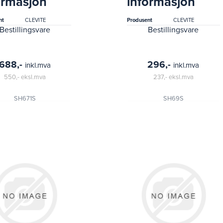
ormasjon
informasjon
assador, american,
dj5, dj6, dispatcher, f-
sic, concord, greml)
134, f4)
nt
CLEVITE
Produsent
CLEVITE
Bestillingsvare
Bestillingsvare
688,-
296,-
inkl.mva
inkl.mva
550,-
eksl.mva
237,-
eksl.mva
SH671S
SH69S