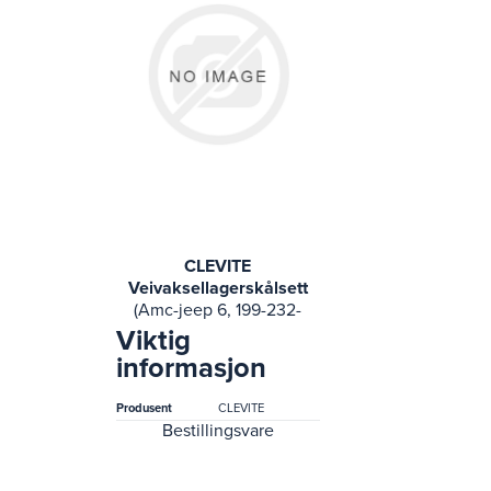
CLEVITE
Veivaksellagerskålsett
(Amc-jeep 6, 199-232-
241-2 74-69
Viktig
international 100,
informasjon
1000d, 1010, 1100d, 1110,
1200d, 1210, 1300d, 131)
Produsent
CLEVITE
Bestillingsvare