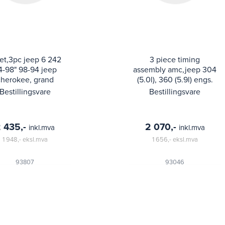
set,3pc jeep 6 242
3 piece timing
4-98" 98-94 jeep
assembly amc,jeep 304
cherokee, grand
(5.0l), 360 (5.9l) engs.
okee, tj, wrangler,
(1981-92)
Bestillingsvare
Bestillingsvare
4.0l
 435,-
2 070,-
inkl.mva
inkl.mva
1 948,-
eksl.mva
1 656,-
eksl.mva
93807
93046