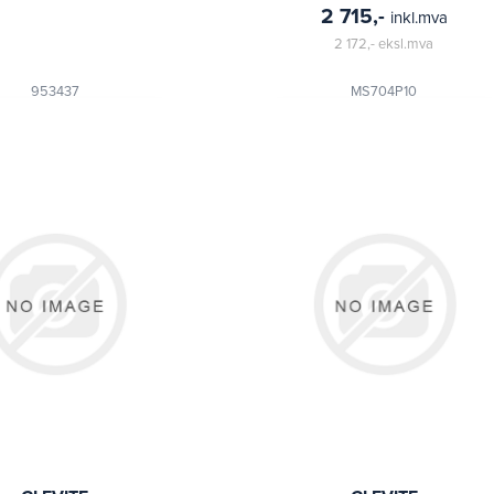
2 715,-
inkl.mva
2 172,-
eksl.mva
953437
MS704P10