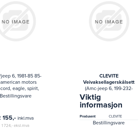
jeep 6, 1981-85 85-
CLEVITE
 american motors
Veivaksellagerskålsett
cord, eagle, spirit,
(Amc-jeep 6, 199-232-
; 85-81 jeep cj5, cj7,
241-2 74-69
Viktig
Bestillingsvare
cheroke
international 100,
informasjon
1000d, 1010, 1100d, 1110,
1200d, 1210, 1300d, 131)
2 155,-
Produsent
CLEVITE
inkl.mva
Bestillingsvare
1 724,-
eksl.mva