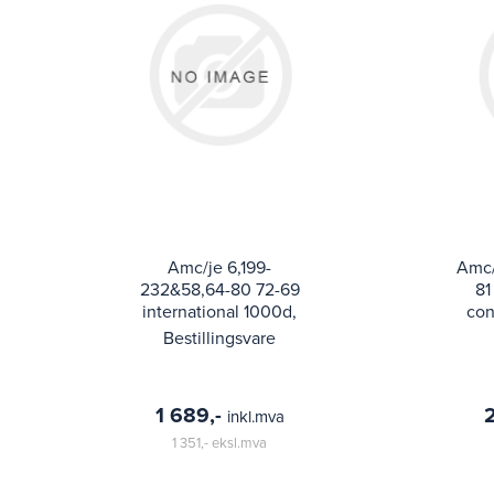
Amc/je 6,199-
Amc/
232&58,64-80 72-69
81
international 1000d,
con
1010, 1100d, 1110, 1200d,
4.2l
Bestillingsvare
1210, 1300d, 1310, m1
1 689,-
inkl.mva
1 351,-
eksl.mva