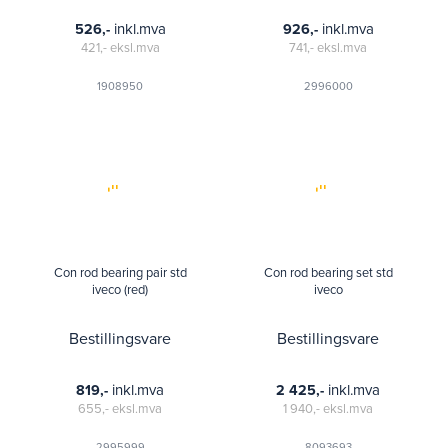
inkl.mva
inkl.mva
526,-
926,-
421,-
eksl.mva
741,-
eksl.mva
1908950
2996000
Con rod bearing pair std
Con rod bearing set std
iveco (red)
iveco
Bestillingsvare
Bestillingsvare
inkl.mva
inkl.mva
819,-
2 425,-
655,-
eksl.mva
1 940,-
eksl.mva
2995999
8093693