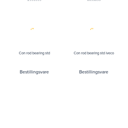
Con rod bearing std
Con rod bearing std iveco
Bestillingsvare
Bestillingsvare
inkl.mva
inkl.mva
1 696,-
309,-
1 357,-
eksl.mva
247,-
eksl.mva
8093882
500054641