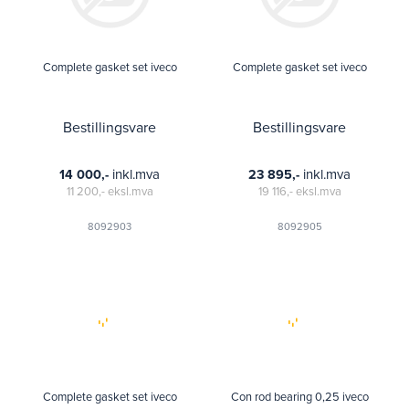
Complete gasket set iveco
Complete gasket set iveco
Bestillingsvare
Bestillingsvare
inkl.mva
inkl.mva
14 000,-
23 895,-
11 200,-
eksl.mva
19 116,-
eksl.mva
8092903
8092905
Complete gasket set iveco
Con rod bearing 0,25 iveco