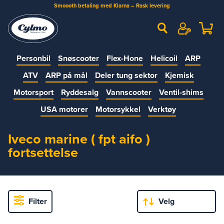
Smoooth betaling med Klarna – Rask levering
Personbil
Snøscooter
Flex-Hone
Helicoil
ARP
ATV
ARP på mål
Deler tung sektor
Kjemisk
Motorsport
Ryddesalg
Vannscooter
Ventil-shims
USA motorer
Motorsykkel
Verktøy
Iveco marine ( fpt aifo )
fortsettelse
Filter