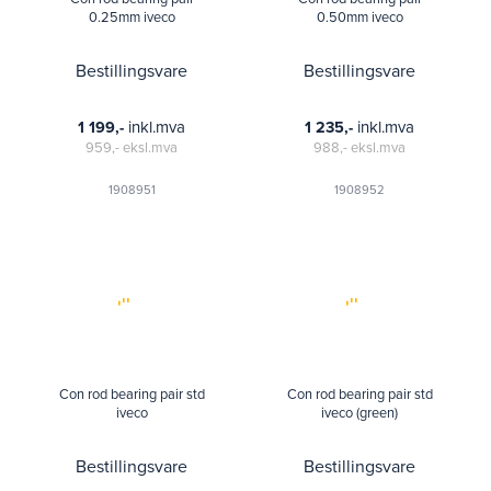
0.25mm iveco
0.50mm iveco
Bestillingsvare
Bestillingsvare
inkl.mva
inkl.mva
1 199,-
1 235,-
959,-
eksl.mva
988,-
eksl.mva
1908951
1908952
Con rod bearing pair std
Con rod bearing pair std
iveco
iveco (green)
Bestillingsvare
Bestillingsvare