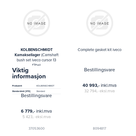
KOLBENSCHMIDT
Complete gasket kit iveco
Kamaksellager
(Camshaft
bush set iveco cursor 13
f3be)
Viktig
Bestillingsvare
informasjon
inkl.mva
40 993,-
Produsent
KOLBENSCHMIDT
32 794,-
eksl.mva
Standardmål [STD]
Standard
Bestillingsvare
inkl.mva
6 779,-
5 423,-
eksl.mva
37053600
8094817