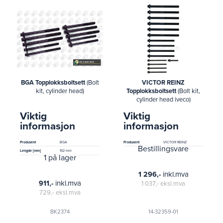
BGA Topplokksboltsett
(Bolt
VICTOR REINZ
kit, cylinder head)
Topplokksboltsett
(Bolt kit,
cylinder head iveco)
Viktig
Viktig
informasjon
informasjon
Produsent
BGA
Produsent
VICTOR REINZ
Bestillingsvare
Lengde [mm]
192 mm
1 på lager
inkl.mva
1 296,-
inkl.mva
911,-
1 037,-
eksl.mva
729,-
eksl.mva
BK2374
14-32359-01