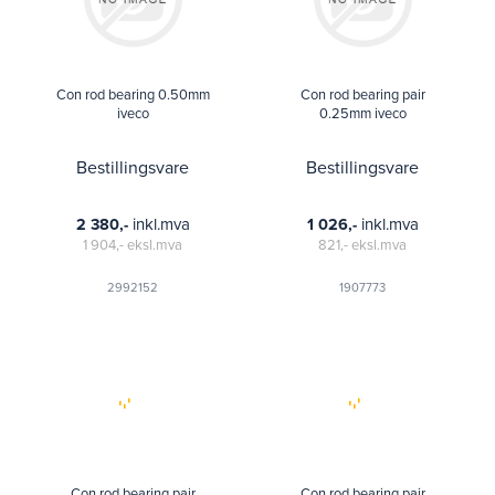
Con rod bearing 0.50mm
Con rod bearing pair
iveco
0.25mm iveco
Bestillingsvare
Bestillingsvare
inkl.mva
inkl.mva
2 380,-
1 026,-
1 904,-
eksl.mva
821,-
eksl.mva
2992152
1907773
Con rod bearing pair
Con rod bearing pair