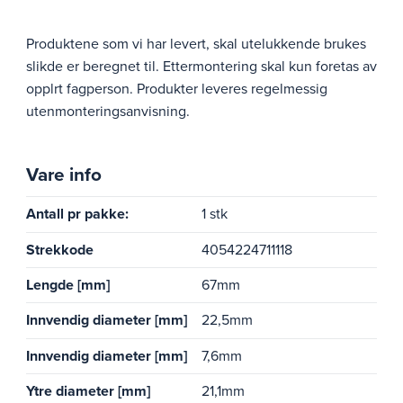
Produktene som vi har levert, skal utelukkende brukes
slikde er beregnet til. Ettermontering skal kun foretas av
opplrt fagperson. Produkter leveres regelmessig
utenmonteringsanvisning.
Vare info
Antall pr pakke:
1 stk
Strekkode
4054224711118
Lengde [mm]
67mm
Innvendig diameter [mm]
22,5mm
Innvendig diameter [mm]
7,6mm
Ytre diameter [mm]
21,1mm