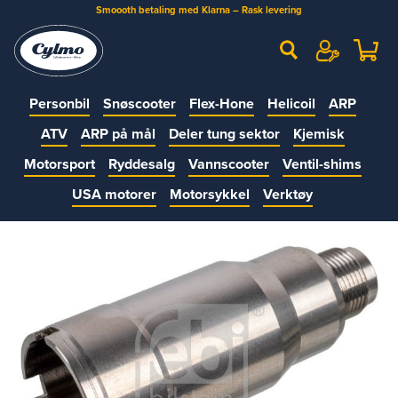
Smoooth betaling med Klarna – Rask levering
Personbil
Snøscooter
Flex-Hone
Helicoil
ARP
ATV
ARP på mål
Deler tung sektor
Kjemisk
Motorsport
Ryddesalg
Vannscooter
Ventil-shims
USA motorer
Motorsykkel
Verktøy