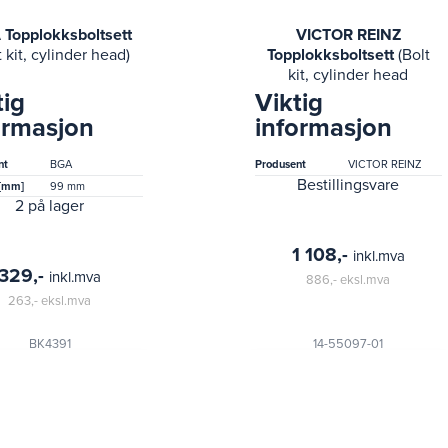
Topplokksboltsett
VICTOR REINZ
t kit, cylinder head)
Topplokksboltsett
(Bolt
kit, cylinder head
hyundai)
tig
Viktig
ormasjon
informasjon
nt
BGA
Produsent
VICTOR REINZ
Bestillingsvare
[mm]
99 mm
2 på lager
1 108,-
inkl.mva
329,-
inkl.mva
886,-
eksl.mva
263,-
eksl.mva
BK4391
14-55097-01