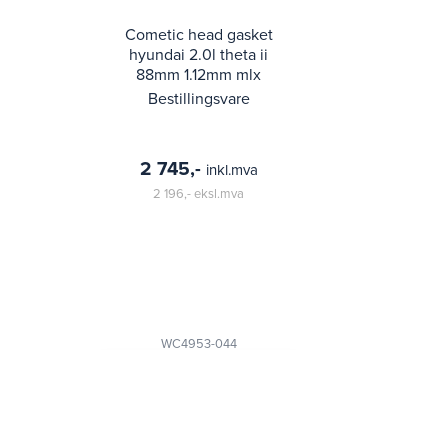
Cometic head gasket
hyundai 2.0l theta ii
88mm 1.12mm mlx
Bestillingsvare
2 745,-
inkl.mva
2 196,-
eksl.mva
WC4953-044