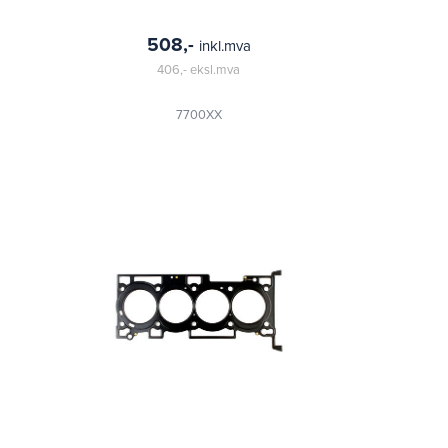
508,-
inkl.mva
406,-
eksl.mva
7700XX