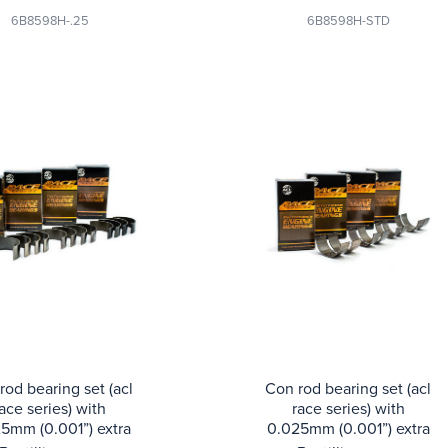
6B8598H-.25
6B8598H-STD
rod bearing set (acl
Con rod bearing set (acl
ace series) with
race series) with
5mm (0.001”) extra
0.025mm (0.001”) extra