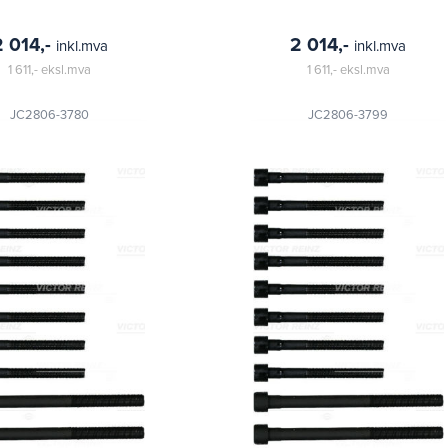
2 014,-
2 014,-
inkl.mva
inkl.mva
1 611,-
eksl.mva
1 611,-
eksl.mva
JC2806-3780
JC2806-3799