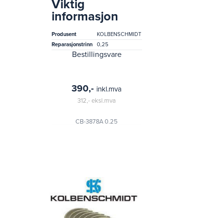
hyundai g4gf)
Viktig
informasjon
Produsent
KOLBENSCHMIDT
Reparasjonstrinn
0,25
Bestillingsvare
390,-
inkl.mva
312,-
eksl.mva
CB-3878A 0.25