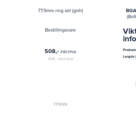
77.5mm ring set (gnh)
BGA 
(Bol
Vik
Bestillingsvare
inf
508,-
Produse
inkl.mva
Lengde 
406,-
eksl.mva
7750XX