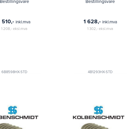
clearance
clearance
Bestillingsvare
Bestillingsvare
1 510,-
1 628,-
inkl.mva
inkl.mva
1 208,-
eksl.mva
1 302,-
eksl.mva
6B8598HX-STD
4B1293HX-STD