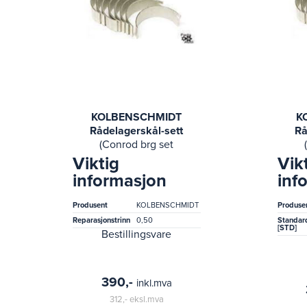
KOLBENSCHMIDT
K
Rådelagerskål-sett
Rå
(Conrod brg set
hyundai g4gf)
Viktig
Vik
informasjon
inf
Produsent
KOLBENSCHMIDT
Produse
Reparasjonstrinn
0,50
Standar
[STD]
Bestillingsvare
390,-
inkl.mva
312,-
eksl.mva