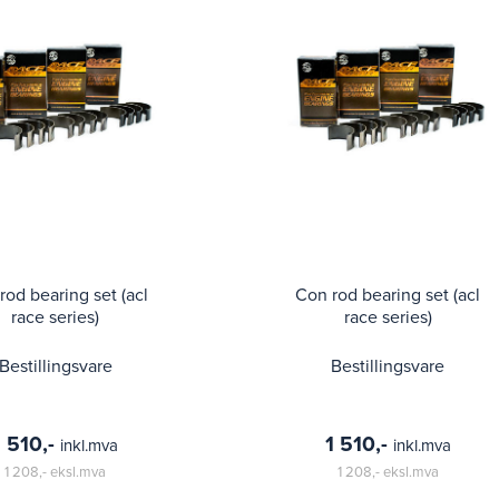
rod bearing set (acl
Con rod bearing set (acl
race series)
race series)
Bestillingsvare
Bestillingsvare
1 510,-
1 510,-
inkl.mva
inkl.mva
1 208,-
eksl.mva
1 208,-
eksl.mva