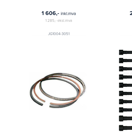
1 606,-
inkl.mva
1 285,-
eksl.mva
JG1004-3051