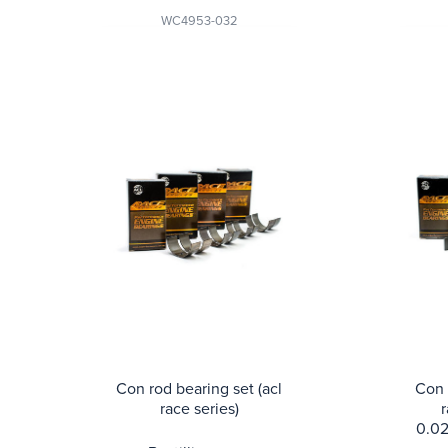
WC4953-032
Con rod bearing set (acl
Con 
race series)
r
0.02