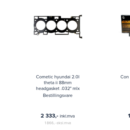
Cometic hyundai 2.0l
Con 
theta ii 88mm
headgasket .032" mlx
Bestillingsvare
2 333,-
inkl.mva
1 866,-
eksl.mva