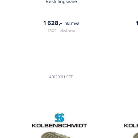
Bestillingsvare
1 628,-
inkl.mva
1 302,-
eksl.mva
4B1293H-STD