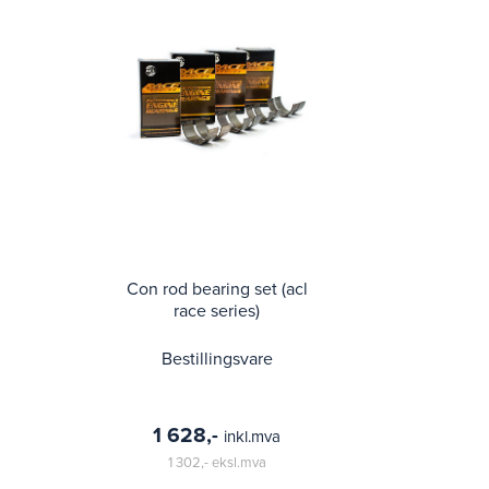
Con rod bearing set (acl
race series)
Bestillingsvare
1 628,-
inkl.mva
1 302,-
eksl.mva