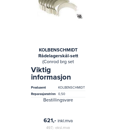
KOLBENSCHMIDT
Rådelagerskål-sett
(Conrod brg set
hyundai g4kc)
Viktig
informasjon
Produsent
KOLBENSCHMIDT
Reparasjonstrinn
0,50
Bestillingsvare
621,-
inkl.mva
497,-
eksl.mva