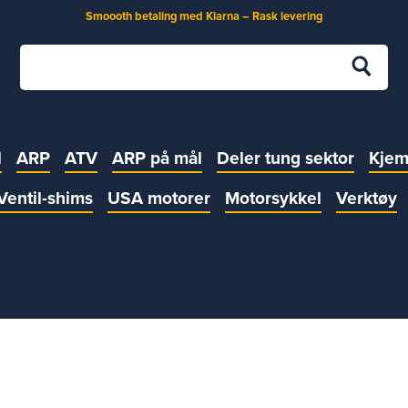
Smoooth betaling med Klarna – Rask levering
l
ARP
ATV
ARP på mål
Deler tung sektor
Kjem
Ventil-shims
USA motorer
Motorsykkel
Verktøy