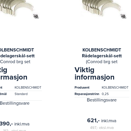
OLBENSCHMIDT
KOLBENSCHMIDT
delagerskål-sett
Rådelagerskål-sett
(Conrod brg set
(Conrod brg set
hyundai g4gf)
hyundai g4kc)
tig
Viktig
ormasjon
informasjon
nt
KOLBENSCHMIDT
Produsent
KOLBENSCHMIDT
dmål
Standard
Reparasjonstrinn
0,25
Bestillingsvare
Bestillingsvare
621,-
inkl.mva
390,-
inkl.mva
497,-
eksl.mva
312,-
eksl.mva