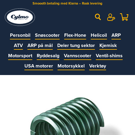
Smoooth betaling med Klarna – Rask levering
Personbil
Snøscooter
Flex-Hone
Helicoil
ARP
ATV
ARP på mål
Deler tung sektor
Kjemisk
Motorsport
Ryddesalg
Vannscooter
Ventil-shims
USA motorer
Motorsykkel
Verktøy