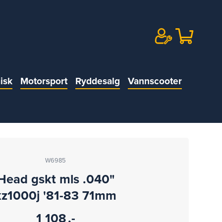
isk
Motorsport
Ryddesalg
Vannscooter
W6985
Head gskt mls .040"
kz1000j '81-83 71mm
1 108
,-