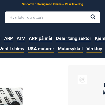
Smoooth betaling med Klarna – Rask levering
l
ARP
ATV
ARP på mål
Deler tung sektor
Kjem
Ventil-shims
USA motorer
Motorsykkel
Verktøy