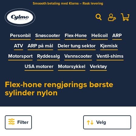
Smoooth betaling med Klarna – Rask levering
Personbil
Snøscooter
Flex-Hone
Helicoil
ARP
ATV
ARP på mål
Deler tung sektor
Kjemisk
Motorsport
Ryddesalg
Vannscooter
Ventil-shims
USA motorer
Motorsykkel
Verktøy
Flex-hone rengjørings børste
sylinder nylon
Filter