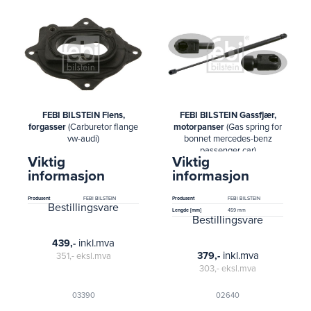
FEBI BILSTEIN Flens,
FEBI BILSTEIN Gassfjær,
forgasser
(Carburetor flange
motorpanser
(Gas spring for
vw-audi)
bonnet mercedes-benz
passenger car)
Viktig
Viktig
informasjon
informasjon
Produsent
FEBI BILSTEIN
Produsent
FEBI BILSTEIN
Bestillingsvare
Lengde [mm]
459 mm
Bestillingsvare
inkl.mva
439,-
inkl.mva
379,-
351,-
eksl.mva
303,-
eksl.mva
03390
02640