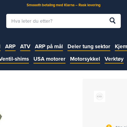
Smoooth betaling med Klarna – Rask levering
l
ARP
ATV
ARP på mål
Deler tung sektor
Kjem
Ventil-shims
USA motorer
Motorsykkel
Verktøy