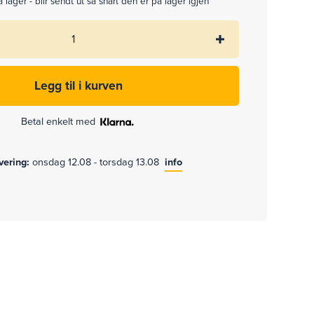
 lager - blir sendt ut så snart den er på lager igjen
Betal enkelt med
evering:
onsdag 12.08 - torsdag 13.08
info