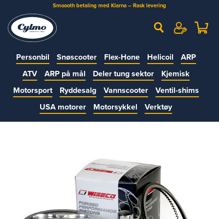
Smoooth betaling med Klarna – Rask levering
Personbil
Snøscooter
Flex-Hone
Helicoil
ARP
ATV
ARP på mål
Deler tung sektor
Kjemisk
Motorsport
Ryddesalg
Vannscooter
Ventil-shims
USA motorer
Motorsykkel
Verktøy