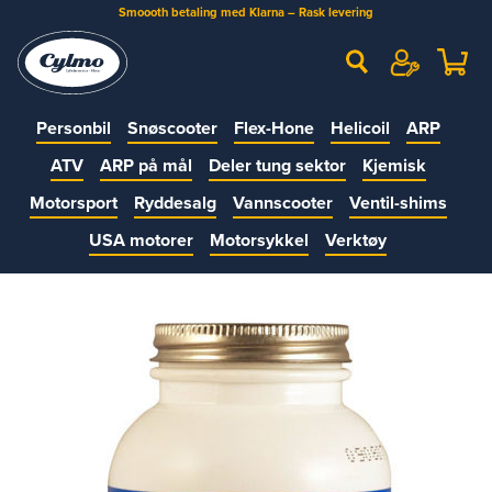
Smoooth betaling med Klarna – Rask levering
Personbil
Snøscooter
Flex-Hone
Helicoil
ARP
ATV
ARP på mål
Deler tung sektor
Kjemisk
Motorsport
Ryddesalg
Vannscooter
Ventil-shims
USA motorer
Motorsykkel
Verktøy