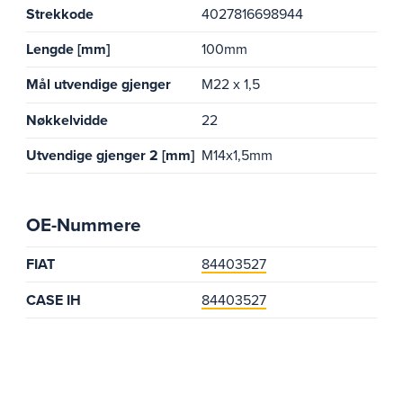
Strekkode
4027816698944
Lengde [mm]
100mm
Mål utvendige gjenger
M22 x 1,5
Nøkkelvidde
22
Utvendige gjenger 2 [mm]
M14x1,5mm
OE-Nummere
FIAT
84403527
CASE IH
84403527