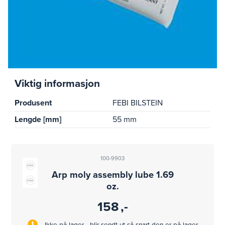
Viktig informasjon
Produsent
FEBI BILSTEIN
Lengde [mm]
55 mm
100-9903
Arp moly assembly lube 1.69
oz.
158
,-
Ikke på lager - blir sendt ut så snart den er på lager