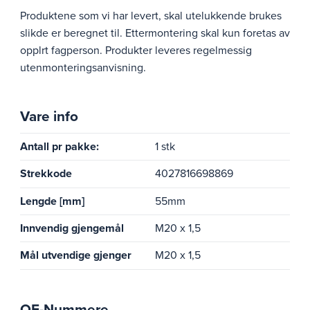
Produktene som vi har levert, skal utelukkende brukes
slikde er beregnet til. Ettermontering skal kun foretas av
opplrt fagperson. Produkter leveres regelmessig
utenmonteringsanvisning.
Vare info
Antall pr pakke:
1 stk
Strekkode
4027816698869
Lengde [mm]
55mm
Innvendig gjengemål
M20 x 1,5
Mål utvendige gjenger
M20 x 1,5
OE-Nummere