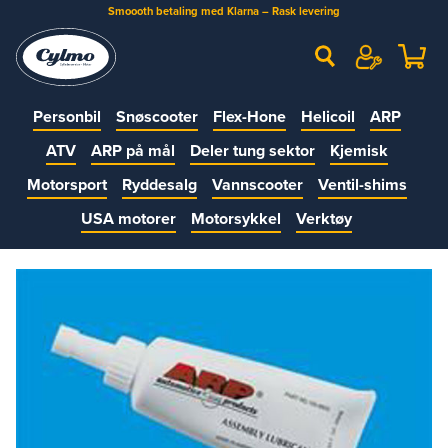
Smoooth betaling med Klarna – Rask levering
Personbil
Snøscooter
Flex-Hone
Helicoil
ARP
ATV
ARP på mål
Deler tung sektor
Kjemisk
Motorsport
Ryddesalg
Vannscooter
Ventil-shims
USA motorer
Motorsykkel
Verktøy