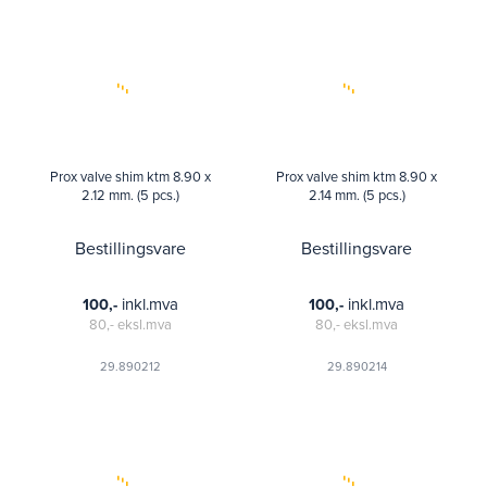
Prox valve shim ktm 8.90 x
Prox valve shim ktm 8.90 x
2.12 mm. (5 pcs.)
2.14 mm. (5 pcs.)
Bestillingsvare
Bestillingsvare
inkl.mva
inkl.mva
100,-
100,-
80,-
eksl.mva
80,-
eksl.mva
29.890212
29.890214