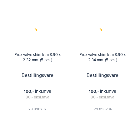
Prox valve shim ktm 8.90 x
Prox valve shim ktm 8.90 x
2.32 mm. (5 pcs.)
2.34 mm. (5 pcs.)
Bestillingsvare
Bestillingsvare
inkl.mva
inkl.mva
100,-
100,-
80,-
eksl.mva
80,-
eksl.mva
29.890232
29.890234