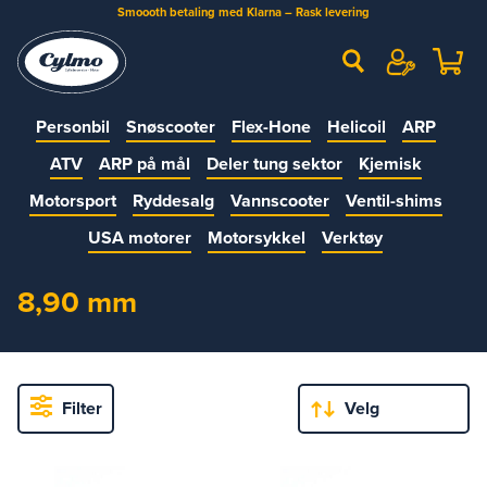
Smoooth betaling med Klarna – Rask levering
Personbil
Snøscooter
Flex-Hone
Helicoil
ARP
ATV
ARP på mål
Deler tung sektor
Kjemisk
Motorsport
Ryddesalg
Vannscooter
Ventil-shims
USA motorer
Motorsykkel
Verktøy
8,90 mm
Filter