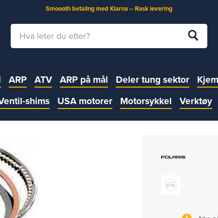
Smoooth betaling med Klarna – Rask levering
l
ARP
ATV
ARP på mål
Deler tung sektor
Kjem
Ventil-shims
USA motorer
Motorsykkel
Verktøy