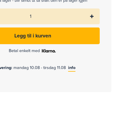
 lager - blir sendt ut så snart den er på lager igjen
Betal enkelt med
evering:
mandag 10.08 - tirsdag 11.08
info