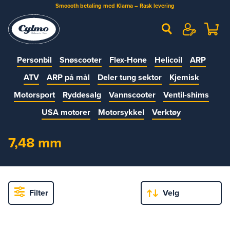
Smoooth betaling med Klarna – Rask levering
Personbil
Snøscooter
Flex-Hone
Helicoil
ARP
ATV
ARP på mål
Deler tung sektor
Kjemisk
Motorsport
Ryddesalg
Vannscooter
Ventil-shims
USA motorer
Motorsykkel
Verktøy
7,48 mm
Filter